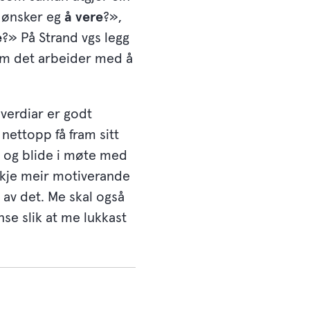
n ønsker eg
å vere
?»,
e
?» På Strand vgs legg
nom det arbeider med å
 verdiar er godt
nettopp få fram sitt
ve og blide i møte med
ykje meir motiverande
 av det. Me skal også
se slik at me lukkast