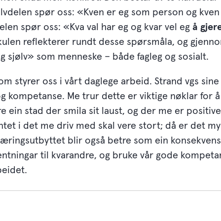
alvdelen spør oss: «Kven er eg som person og kve
len spør oss: «Kva val har eg og kvar vel eg
å gjer
 skulen reflekterer rundt desse spørsmåla, og gjen
eg sjølv» som menneske – både fagleg og sosialt.
om styrer oss i vårt daglege arbeid. Strand vgs sine
kompetanse. Me trur dette er viktige nøklar for å 
e ein stad der smila sit laust, og der me er positi
tet i det me driv med skal vere stort; då er det m
læringsutbyttet blir også betre som ein konsekvens
entningar til kvarandre, og bruke vår gode kompetan
beidet.