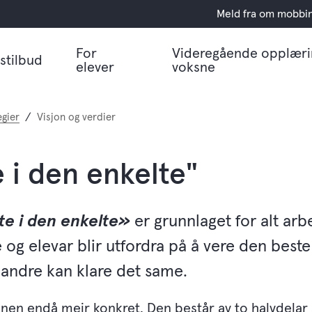
Meld fra om mobbi
For
Videregående opplæri
stilbud
elever
voksne
egier
Visjon og verdier
 i den enkelte"
te i den enkelte»
er grunnlaget for alt arb
te og elevar blir utfordra på å vere den best
at andre kan klare det same.
jonen endå meir konkret. Den består av to halvdela