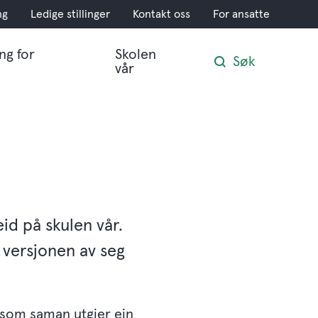
ng
Ledige stillinger
Kontakt oss
For ansatte
ng for
Skolen
Søk
vår
eid på skulen vår.
e versjonen av seg
r som saman utgjer ein