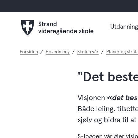
Utdanning
Du
Forsiden
Hovedmeny
Skolen vår
Planer og strat
er
her:
"Det beste
Visjonen
«det bes
Både leiing, tilset
sjølv og bidra til 
S-logoen vår gjer vis