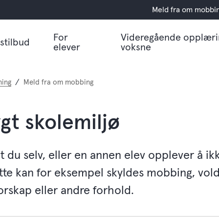
Meld fra om mobbi
For
Videregående opplæri
stilbud
elever
voksne
ning
Meld fra om mobbing
ygt skolemiljø
 du selv, eller en annen elev opplever å ik
tte kan for eksempel skyldes mobbing, vold
orskap eller andre forhold.