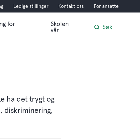
ng
Ledige stillinger
Kontakt oss
For ansatte
ng for
Skolen
Søk
vår
ke ha det trygt og
, diskriminering,