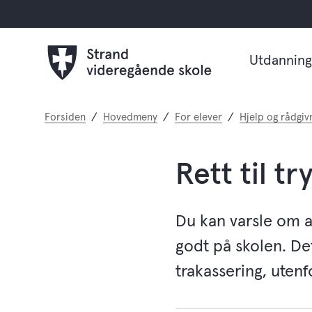
Utdanning
Du
Forsiden
Hovedmeny
For elever
Hjelp og rådgiv
er
her:
Rett til tr
Du kan varsle om at
godt på skolen. De
trakassering, utenf