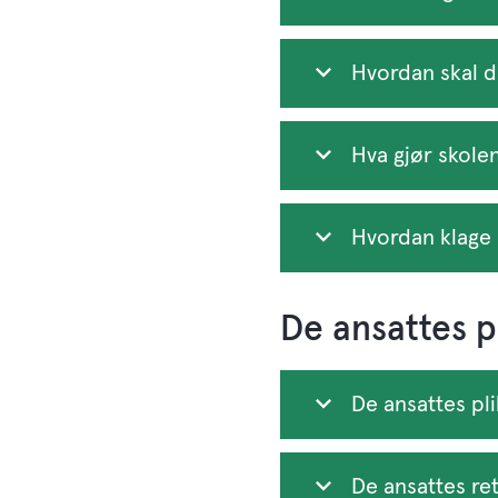
Hvordan skal du
Hva gjør skolen
Hvordan klage h
De ansattes pl
De ansattes pli
De ansattes re