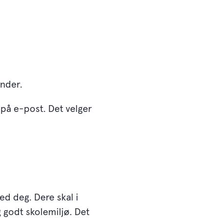
under.
r på e-post. Det velger
ed deg. Dere skal i
g godt skolemiljø. Det