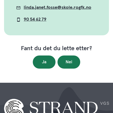
linda.janet.fosse@skole.rogfk.no
E-
post
90 54 62 79
Mobil
Fant du det du lette etter?
Ja
Nei