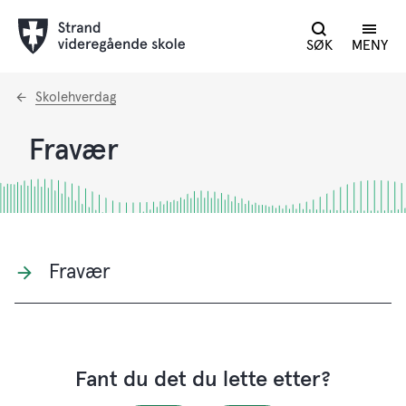
SØK
MENY
Du
Skolehverdag
er
her:
Fravær
Fravær
Fant du det du lette etter?