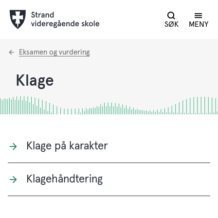
SØK
MENY
Du
Eksamen og vurdering
er
her:
Klage
Klage på karakter
Klagehåndtering